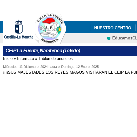
Pa
co
pri
NUESTRO CENTRO
EducamosC
PROYECTOS
PLA
CRFP
CEIP La Fuente, Nambroca (Toledo)
Inicio
»
Infórmate
»
Tablón de anuncios
Se encuentra usted aquí
Miércoles, 11 Diciembre, 2024
hasta el
Domingo, 12 Enero, 2025
¡¡¡¡SUS MAJESTADES LOS REYES MAGOS VISITARÁN EL CEIP LA FUE