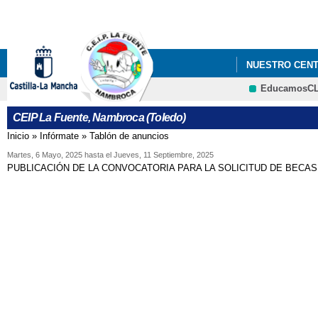
NUESTRO CEN
EducamosC
CEIP La Fuente, Nambroca (Toledo)
Inicio
»
Infórmate
»
Tablón de anuncios
Se encuentra usted aquí
Martes, 6 Mayo, 2025
hasta el
Jueves, 11 Septiembre, 2025
PUBLICACIÓN DE LA CONVOCATORIA PARA LA SOLICITUD DE BECAS