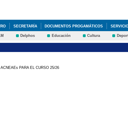
Pasar al
contenido
principal
TRO
SECRETARÍA
DOCUMENTOS PROGAMÁTICOS
SERVICI
LM
Delphos
Educación
Cultura
Depor
 ACNEAEs PARA EL CURSO 25/26