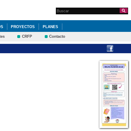
Search this site
Formulario de
búsqueda
OS
PROYECTOS
PLANES
tes
CRFP
Contacto